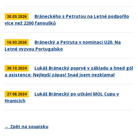
Bráneckého s Petrutou na Letné podpořilo
30.03.2026
více než 2200 fanoušků
Bránecký a Petruta v nominaci U20. Na
16.03.2026
Letné vyzvou Portugalsko
Lukáš Bránecký poprvé v základu a hned gól
30.10.2024
a asistence: Nejlepší zápas! Snad jsem nezklamal
Lukáš Bránecký po utkání MOL Cupu v
27.08.2024
Hranicích
← Zpět na soupisku