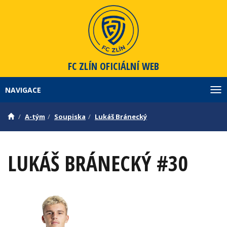
FC ZLÍN
OFICIÁLNÍ WEB
NAVIGACE
Zob
A-tým
Soupiska
Lukáš Bránecký
LUKÁŠ BRÁNECKÝ
#30